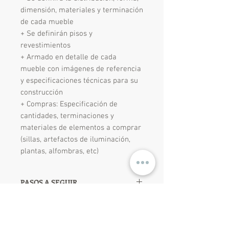
dimensión, materiales y terminación
de cada mueble
+ Se definirán pisos y
revestimientos
+ Armado en detalle de cada
mueble con imágenes de referencia
y especificaciones técnicas para su
construcción
+ Compras: Especificación de
cantidades, terminaciones y
materiales de elementos a comprar
(sillas, artefactos de iluminación,
plantas, alfombras, etc)
PASOS A SEGUIR
1.
Ingresá a la tienda y seleccioná el
POLITICA DE MODIFICACIONES
proyecto según los metros
cuadrados del ambiente a intervenir.
El proyecto no admite